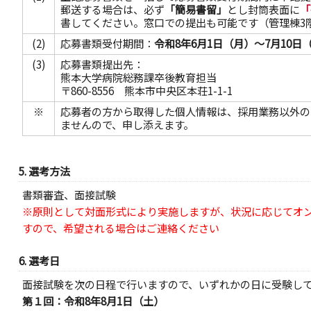
郵送する場合は、必ず
「簡易書留」
とし封筒表面に
「
書してください。窓口での提出も可能です（管理棟3
(2)
応募書類受付期間：
令和8年6月1日（月）～7月10日
(3)
応募書類提出先：
熊本大学病院総務課卒後教育担当
〒860-8556 熊本市中央区本荘1-1-1
※
応募者の方から取得した個人情報は、採用業務以外の
ませんので、申し添えます。
5. 選考方法
書類審査、面接試験
※原則として対面形式により実施しますが、状況に応じてオ
すので、希望される場合はご連絡ください
6. 選考日
面接試験を次の日程で行いますので、いずれかの日に受験し
第１回：令和8年8月1日（土）