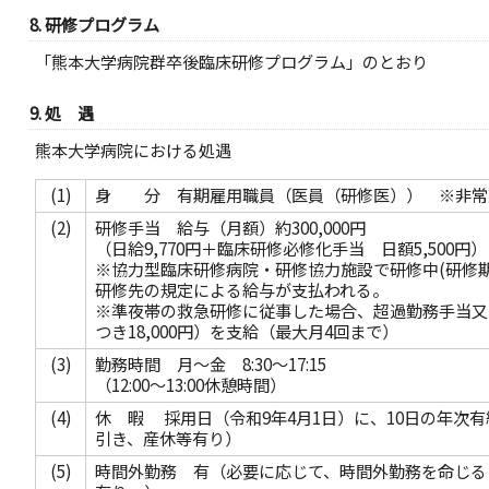
8. 研修プログラム
「熊本大学病院群卒後臨床研修プログラム」のとおり
9. 処 遇
熊本大学病院における処遇
(1)
身 分 有期雇用職員（医員（研修医）） ※非常
(2)
研修手当 給与（月額）約300,000円
（日給9,770円＋臨床研修必修化手当 日額5,500円）
※協力型臨床研修病院・研修協力施設で研修中(研修期
研修先の規定による給与が支払われる。
※準夜帯の救急研修に従事した場合、超過勤務手当又
つき18,000円）を支給（最大月4回まで）
(3)
勤務時間 月～金 8:30～17:15
（12:00～13:00休憩時間）
(4)
休 暇 採用日（令和9年4月1日）に、10日の年次
引き、産休等有り）
(5)
時間外勤務 有（必要に応じて、時間外勤務を命じる