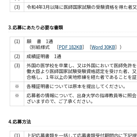
(3)
令和4年3月以降に医師国家試験の受験資格を得た者
3. 応募にあたり必要な書類
(1)
願 書 1通
（別紙様式 ［
PDF 182KB
］［
Word 30KB
］）
(2)
成績証明書 1通
(3)
外国の医学校を卒業し、又は外国において医師免許を
働大臣より医師国家試験受験資格認定を受けた者、又
合格し、１年以上の実地修練を経た者であることを証
※
各種証明書については原本を提出してください。
※
応募者の情報について、出身大学の指導教員等に照会
ざいますので、ご了承ください。
4. 応募方法
(1)
上記応募書類を一括して応募書類受付期間内に下記提