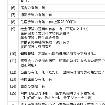
有り。）
(6)
宿舎の有無 無
(7)
通勤手当の有無 有
(8)
住居手当の有無 有(上限28,000円)
(9)
社会保険の適用の有無 有（下記のとおり）
医療保険：文部科学省共済組合
年金保険：厚生年金保険
労働者災害補償保険：適用有り
雇用保険：適用有り
(10)
健康管理 定期的な職員健康診断等を実施する。
(11)
研究会への参加の可否 研修の妨げにならない範囲で
個別対応）
(12)
当直の有無 無（ただし、出向時は研修先の規定によ
(13)
研修医室の有無 有
(14)
白衣の支給 有
(15)
院内無線LAN使用可。医学系契約サイト閲覧可。
（UpToDate、PubMed、 電子ジャーナル等）
※
熊本大学病院群内の協力型臨床研修病院・研修協力施