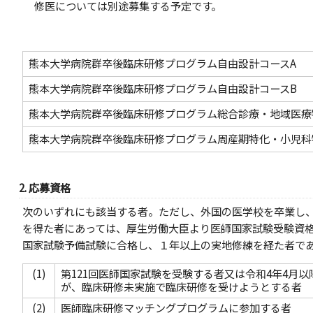
歯科研修プログラム
修医については別途募集する予定です。
専門研修プログラム
病院見学
ワークショップ
Q&A・関連資料
熊本大学病院群卒後臨床研修プログラム自由設計コースA
お問い合わせ
臨床シミュレーション教育
熊本大学病院群卒後臨床研修プログラム自由設計コースB
トレーニング機器
熊本大学
病院群卒後臨床研修プログラム総合診療・地域医療
熊本大学
病院群卒後臨床研修プログラム周産期特化・小児科
2. 応募資格
次のいずれにも該当する者。ただし、外国の医学校を卒業し
を得た者にあっては、厚生労働大臣より医師国家試験受験資
国家試験予備試験に合格し、１年以上の実地修練を経た者で
(1)
第121回医師国家試験を受験する者又は令和4年4月
が、臨床研修未実施で臨床研修を受けようとする者
(2)
医師臨床研修マッチングプログラムに参加する者