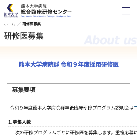
ホーム
研修医募集
研修医募集
ホーム
研修だより
センター紹介
募集要項
熊本大学病院群 令和９年度採用研修医
病院長ご挨拶
研修医
センター長ご挨拶
研修歯科医
スタッフ紹介
専攻医
業務
募集要項
トレーニングセンター
アクセス
活動
令和９年度熊本大学病院群卒後臨床研修プログラム説明会は
お知らせ
研修について
1. 募集人数
各種書式
卒後研修プログラム
次の研修プログラムごとに研修医を募集します。
重複応募